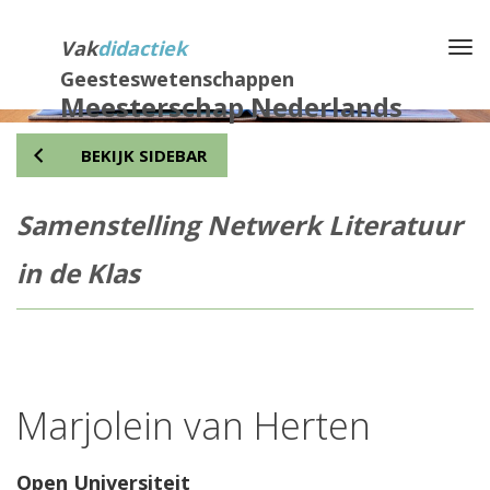
Direct
naar
Vak
didactiek
Na
het
Geesteswetenschappen
inhoud
Meesterschap Nederlands
BEKIJK SIDEBAR
Samenstelling Netwerk Literatuur
in de Klas
Marjolein van Herten
Open Universiteit