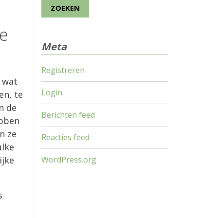
je
Meta
Registreren
k wat
Login
en, te
an de
Berichten feed
ebben
n ze
Reacties feed
ulke
WordPress.org
ijke
s