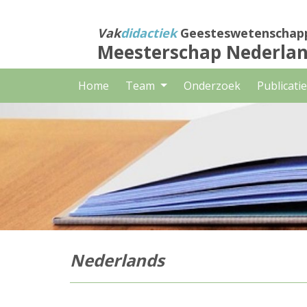
Direct
naar
Vak
didactiek
Geesteswetenschap
het
Meesterschap Nederla
inhoud
Home
Team
Onderzoek
Publicati
Nederlands