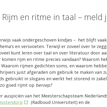
ijm en ritme in taal – meld 
derwijs vaak ondergeschoven kindjes – het blijft vaa
hema’s en versvoeten. Terwijl er zoveel over te zegg
zoveel kunt leren over taal en over literatuur door a
aar komen rijm en ritme precies vandaan? Waarom h
t? Waarom rijmen gedichten soms, en waarom hebbe
ijvers juist afgeraden om gebruik te maken van z
 gebruikt in slogans en werkt het storend in zakel
 zo goed rijmt op
beroep?
er auspiciën van het Meesterschapsteam Nederland
Oostendorp
(Radboud Universiteit) en de