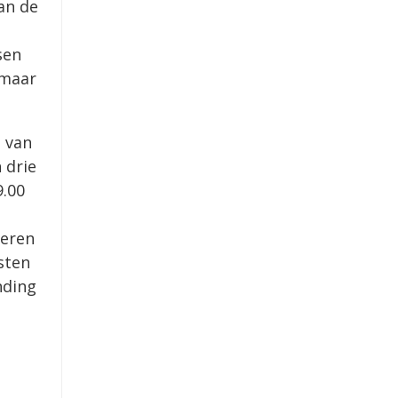
an de
sen
 maar
g van
 drie
9.00
beren
sten
nding