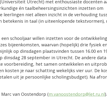
(Universiteit Utrecht) met enthousiaste docenten a
erkundige én taalbeheersingsinzichten inzetten om
e leerlingen niet alleen inzicht in de verhouding tus
en betekenis in taal (in uiteenlopende tekstvormen),
een schooljaar willen inzetten voor de ontwikkelin
zes bijeenkomsten, waarvan (hopelijk) drie fysiek en
ijnlijk op dinsdagen plaatsvinden tussen 16.00 en 1
op dinsdag 28 september in Utrecht. De andere data
jke voorbereiding, het samen ontwikkelen en uitpro
n kosten je naar schatting wekelijks vier uur. De ko
etalen uit je persoonlijke scholingsbudget). Na afro
j Marc van Oostendorp (
m.vanoostendorp@let.ru.nl
).